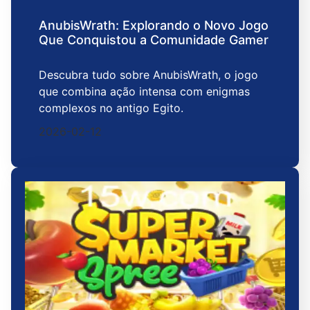
AnubisWrath: Explorando o Novo Jogo
Que Conquistou a Comunidade Gamer
Descubra tudo sobre AnubisWrath, o jogo
que combina ação intensa com enigmas
complexos no antigo Egito.
2026-02-12