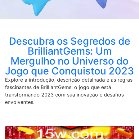
Descubra os Segredos de
BrilliantGems: Um
Mergulho no Universo do
Jogo que Conquistou 2023
Explore a introdução, descrição detalhada e as regras
fascinantes de BrilliantGems, o jogo que está
transformando 2023 com sua inovação e desafios
envolventes.