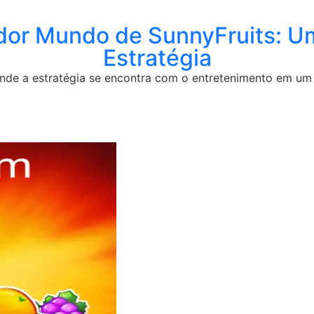
dor Mundo de SunnyFruits: Um
Estratégia
onde a estratégia se encontra com o entretenimento em um 