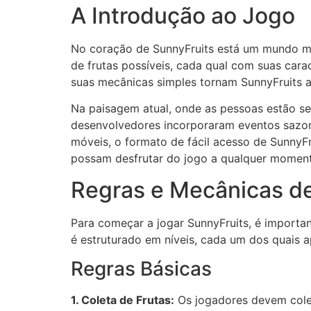
A Introdução ao Jogo
No coração de SunnyFruits está um mundo mág
de frutas possíveis, cada qual com suas carac
suas mecânicas simples tornam SunnyFruits ac
Na paisagem atual, onde as pessoas estão se
desenvolvedores incorporaram eventos sazon
móveis, o formato de fácil acesso de SunnyFr
possam desfrutar do jogo a qualquer momen
Regras e Mecânicas de
Para começar a jogar SunnyFruits, é importa
é estruturado em níveis, cada um dos quais 
Regras Básicas
1. Coleta de Frutas:
Os jogadores devem colet