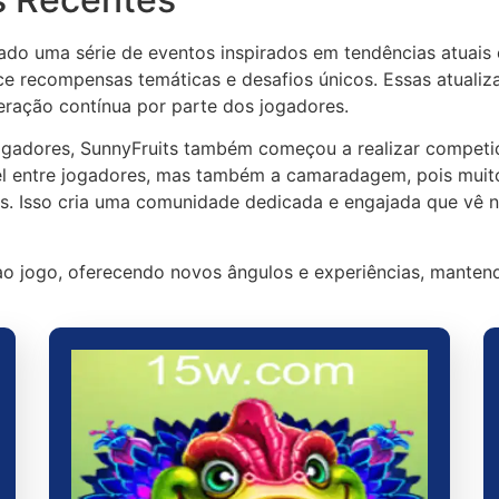
ado uma série de eventos inspirados em tendências atuais 
ce recompensas temáticas e desafios únicos. Essas atualiz
eração contínua por parte dos jogadores.
gadores, SunnyFruits também começou a realizar competi
l entre jogadores, mas também a camaradagem, pois muito
ais. Isso cria uma comunidade dedicada e engajada que vê
 ao jogo, oferecendo novos ângulos e experiências, manten