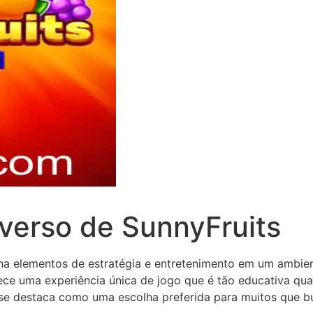
verso de SunnyFruits
a elementos de estratégia e entretenimento em um ambient
ece uma experiência única de jogo que é tão educativa qua
 se destaca como uma escolha preferida para muitos que b