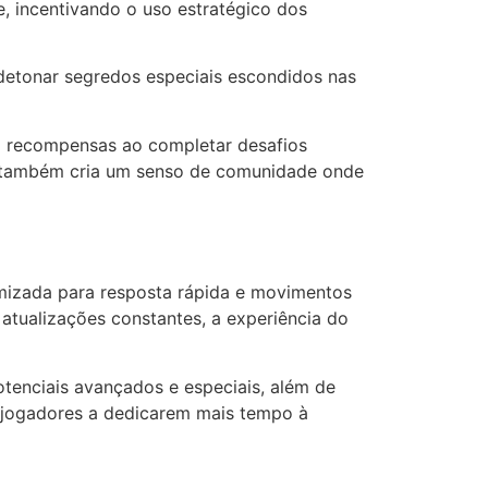
 incentivando o uso estratégico dos
detonar segredos especiais escondidos nas
m recompensas ao completar desafios
as também cria um senso de comunidade onde
timizada para resposta rápida e movimentos
atualizações constantes, a experiência do
otenciais avançados e especiais, além de
 jogadores a dedicarem mais tempo à