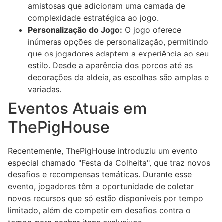
amistosas que adicionam uma camada de
complexidade estratégica ao jogo.
Personalização do Jogo:
O jogo oferece
inúmeras opções de personalização, permitindo
que os jogadores adaptem a experiência ao seu
estilo. Desde a aparência dos porcos até as
decorações da aldeia, as escolhas são amplas e
variadas.
Eventos Atuais em
ThePigHouse
Recentemente, ThePigHouse introduziu um evento
especial chamado "Festa da Colheita", que traz novos
desafios e recompensas temáticas. Durante esse
evento, jogadores têm a oportunidade de coletar
novos recursos que só estão disponíveis por tempo
limitado, além de competir em desafios contra o