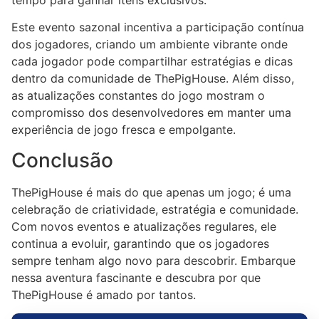
tempo para ganhar itens exclusivos.
Este evento sazonal incentiva a participação contínua
dos jogadores, criando um ambiente vibrante onde
cada jogador pode compartilhar estratégias e dicas
dentro da comunidade de ThePigHouse. Além disso,
as atualizações constantes do jogo mostram o
compromisso dos desenvolvedores em manter uma
experiência de jogo fresca e empolgante.
Conclusão
ThePigHouse é mais do que apenas um jogo; é uma
celebração de criatividade, estratégia e comunidade.
Com novos eventos e atualizações regulares, ele
continua a evoluir, garantindo que os jogadores
sempre tenham algo novo para descobrir. Embarque
nessa aventura fascinante e descubra por que
ThePigHouse é amado por tantos.