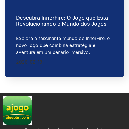
Descubra InnerFire: O Jogo que Está
Revolucionando o Mundo dos Jogos
Explore o fascinante mundo de InnerFire, o
novo jogo que combina estratégia e
aventura em um cenário imersivo.
2026-02-18