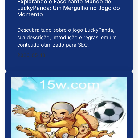
Explorando o Fascinante Mundo de
LuckyPanda: Um Mergulho no Jogo do
Momento
Descubra tudo sobre o jogo LuckyPanda,
sua descrição, introdução e regras, em um
conteúdo otimizado para SEO.
2026-05-13