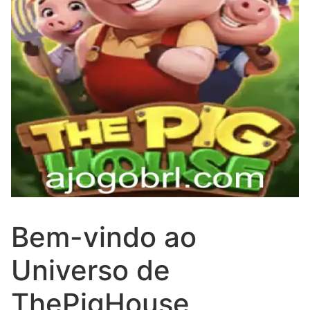
Bem-vindo ao
Universo de
ThePigHouse