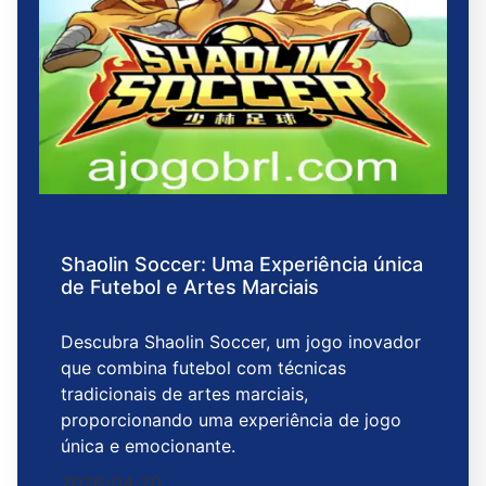
Shaolin Soccer: Uma Experiência única
de Futebol e Artes Marciais
Descubra Shaolin Soccer, um jogo inovador
que combina futebol com técnicas
tradicionais de artes marciais,
proporcionando uma experiência de jogo
única e emocionante.
2026-04-20