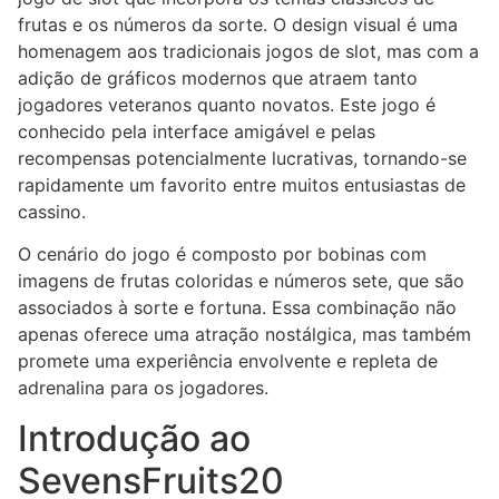
frutas e os números da sorte. O design visual é uma
homenagem aos tradicionais jogos de slot, mas com a
adição de gráficos modernos que atraem tanto
jogadores veteranos quanto novatos. Este jogo é
conhecido pela interface amigável e pelas
recompensas potencialmente lucrativas, tornando-se
rapidamente um favorito entre muitos entusiastas de
cassino.
O cenário do jogo é composto por bobinas com
imagens de frutas coloridas e números sete, que são
associados à sorte e fortuna. Essa combinação não
apenas oferece uma atração nostálgica, mas também
promete uma experiência envolvente e repleta de
adrenalina para os jogadores.
Introdução ao
SevensFruits20