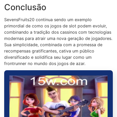
Conclusão
SevensFruits20 continua sendo um exemplo
primordial de como os jogos de slot podem evoluir,
combinando a tradição dos cassinos com tecnologias
modernas para atrair uma nova geração de jogadores.
Sua simplicidade, combinada com a promessa de
recompensas gratificantes, cativa um público
diversificado e solidifica seu lugar como um
frontrunner no mundo dos jogos de azar.