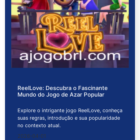
ReelLove: Descubra o Fascinante
Mundo do Jogo de Azar Popular
Explore o intrigante jogo ReelLove, conheça
suas regras, introdução e sua popularidade
no contexto atual.
2026-04-01