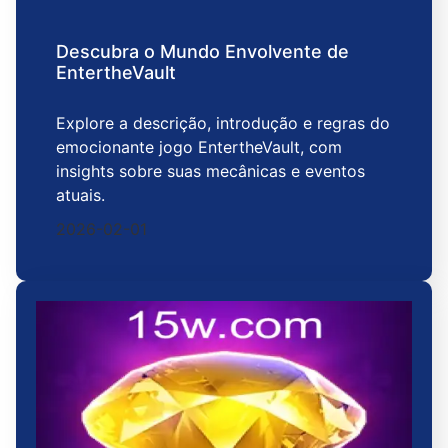
Descubra o Mundo Envolvente de
EntertheVault
Explore a descrição, introdução e regras do
emocionante jogo EntertheVault, com
insights sobre suas mecânicas e eventos
atuais.
2026-02-01