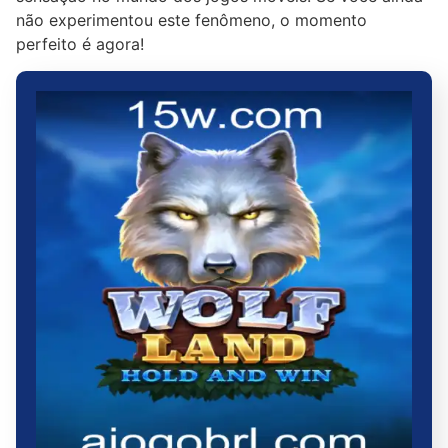
não experimentou este fenômeno, o momento
perfeito é agora!