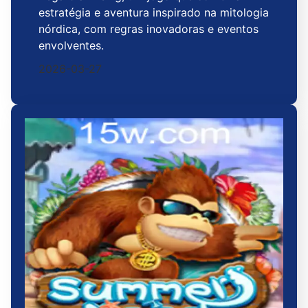
estratégia e aventura inspirado na mitologia
nórdica, com regras inovadoras e eventos
envolventes.
2026-03-27