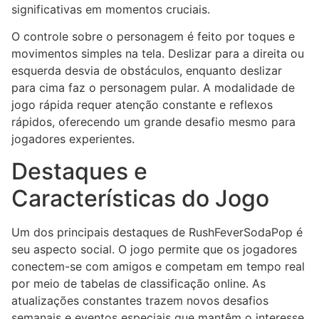
significativas em momentos cruciais.
O controle sobre o personagem é feito por toques e
movimentos simples na tela. Deslizar para a direita ou
esquerda desvia de obstáculos, enquanto deslizar
para cima faz o personagem pular. A modalidade de
jogo rápida requer atenção constante e reflexos
rápidos, oferecendo um grande desafio mesmo para
jogadores experientes.
Destaques e
Características do Jogo
Um dos principais destaques de RushFeverSodaPop é
seu aspecto social. O jogo permite que os jogadores
conectem-se com amigos e competam em tempo real
por meio de tabelas de classificação online. As
atualizações constantes trazem novos desafios
semanais e eventos especiais que mantêm o interesse