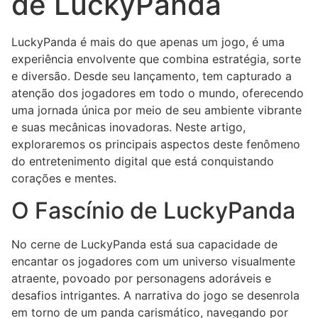
de LuckyPanda
LuckyPanda é mais do que apenas um jogo, é uma
experiência envolvente que combina estratégia, sorte
e diversão. Desde seu lançamento, tem capturado a
atenção dos jogadores em todo o mundo, oferecendo
uma jornada única por meio de seu ambiente vibrante
e suas mecânicas inovadoras. Neste artigo,
exploraremos os principais aspectos deste fenômeno
do entretenimento digital que está conquistando
corações e mentes.
O Fascínio de LuckyPanda
No cerne de LuckyPanda está sua capacidade de
encantar os jogadores com um universo visualmente
atraente, povoado por personagens adoráveis e
desafios intrigantes. A narrativa do jogo se desenrola
em torno de um panda carismático, navegando por