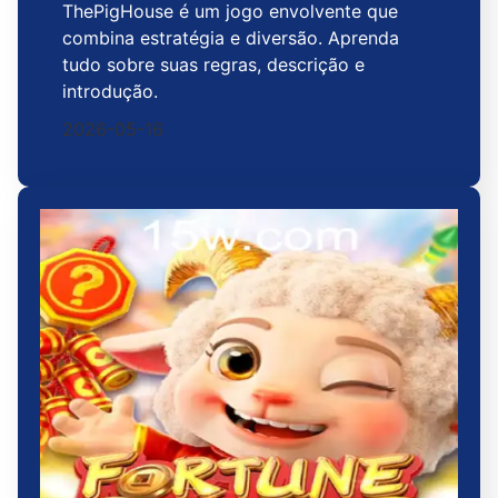
ThePigHouse é um jogo envolvente que
combina estratégia e diversão. Aprenda
tudo sobre suas regras, descrição e
introdução.
2026-05-16