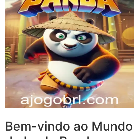
Bem-vindo ao Mundo