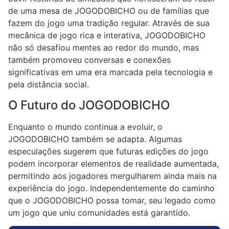
de uma mesa de JOGODOBICHO ou de famílias que
fazem do jogo uma tradição regular. Através de sua
mecânica de jogo rica e interativa, JOGODOBICHO
não só desafiou mentes ao redor do mundo, mas
também promoveu conversas e conexões
significativas em uma era marcada pela tecnologia e
pela distância social.
O Futuro do JOGODOBICHO
Enquanto o mundo continua a evoluir, o
JOGODOBICHO também se adapta. Algumas
especulações sugerem que futuras edições do jogo
podem incorporar elementos de realidade aumentada,
permitindo aos jogadores mergulharem ainda mais na
experiência do jogo. Independentemente do caminho
que o JOGODOBICHO possa tomar, seu legado como
um jogo que uniu comunidades está garantido.