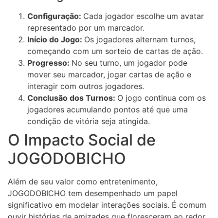
Configuração:
Cada jogador escolhe um avatar
representado por um marcador.
Início do Jogo:
Os jogadores alternam turnos,
começando com um sorteio de cartas de ação.
Progresso:
No seu turno, um jogador pode
mover seu marcador, jogar cartas de ação e
interagir com outros jogadores.
Conclusão dos Turnos:
O jogo continua com os
jogadores acumulando pontos até que uma
condição de vitória seja atingida.
O Impacto Social de
JOGODOBICHO
Além de seu valor como entretenimento,
JOGODOBICHO tem desempenhado um papel
significativo em modelar interações sociais. É comum
ouvir histórias de amizades que floresceram ao redor