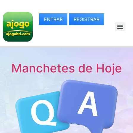
ENTRAR
REGISTRAR
Manchetes de Hoje