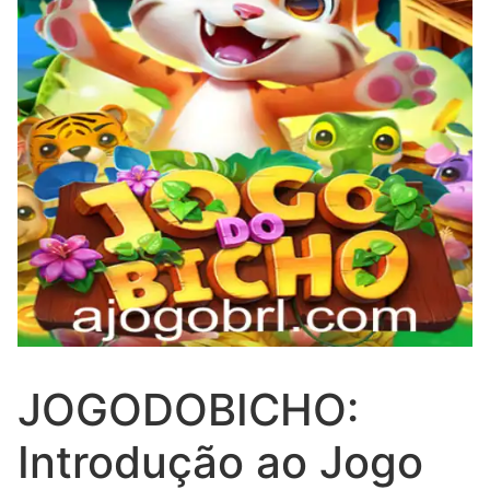
JOGODOBICHO:
Introdução ao Jogo