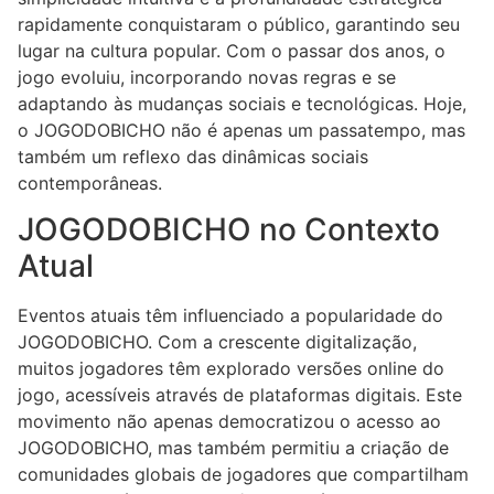
rapidamente conquistaram o público, garantindo seu
lugar na cultura popular. Com o passar dos anos, o
jogo evoluiu, incorporando novas regras e se
adaptando às mudanças sociais e tecnológicas. Hoje,
o JOGODOBICHO não é apenas um passatempo, mas
também um reflexo das dinâmicas sociais
contemporâneas.
JOGODOBICHO no Contexto
Atual
Eventos atuais têm influenciado a popularidade do
JOGODOBICHO. Com a crescente digitalização,
muitos jogadores têm explorado versões online do
jogo, acessíveis através de plataformas digitais. Este
movimento não apenas democratizou o acesso ao
JOGODOBICHO, mas também permitiu a criação de
comunidades globais de jogadores que compartilham