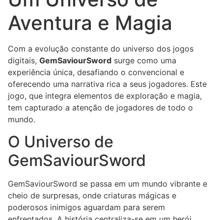
Aventura e Magia
Com a evolução constante do universo dos jogos
digitais,
GemSaviourSword
surge como uma
experiência única, desafiando o convencional e
oferecendo uma narrativa rica a seus jogadores. Este
jogo, que integra elementos de exploração e magia,
tem capturado a atenção de jogadores de todo o
mundo.
O Universo de
GemSaviourSword
GemSaviourSword se passa em um mundo vibrante e
cheio de surpresas, onde criaturas mágicas e
poderosos inimigos aguardam para serem
enfrentados. A história centraliza-se em um herói