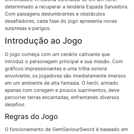
determinado a recuperar a lendária Espada Salvadora.
Com paisagens deslumbrantes e obstáculos
desafiadores, cada fase do jogo apresenta novas
surpresas e perigos.
Introdução ao Jogo
O jogo começa com um cenário cativante que
introduz o personagem principal e sua missão. Com
gráficos impressionantes e uma trilha sonora
envolvente, os jogadores são imediatamente imersos
em um ambiente de alta fantasia. O herói, armado
apenas com coragem e poucos suprimentos, deve
percorrer terras encantadas, enfrentando diversos
desafios.
Regras do Jogo
O funcionamento de GemSaviourSword é baseado em