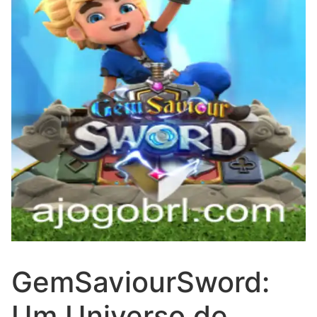
GemSaviourSword:
Um Universo de