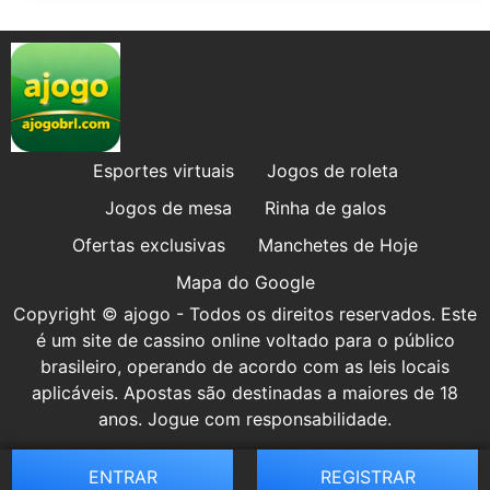
Esportes virtuais
Jogos de roleta
Jogos de mesa
Rinha de galos
Ofertas exclusivas
Manchetes de Hoje
Mapa do Google
Copyright © ajogo - Todos os direitos reservados. Este
é um site de cassino online voltado para o público
brasileiro, operando de acordo com as leis locais
aplicáveis. Apostas são destinadas a maiores de 18
anos. Jogue com responsabilidade.
ENTRAR
REGISTRAR