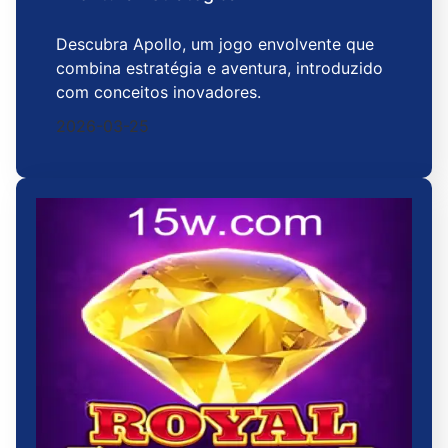
Descubra Apollo, um jogo envolvente que
combina estratégia e aventura, introduzido
com conceitos inovadores.
2026-03-25