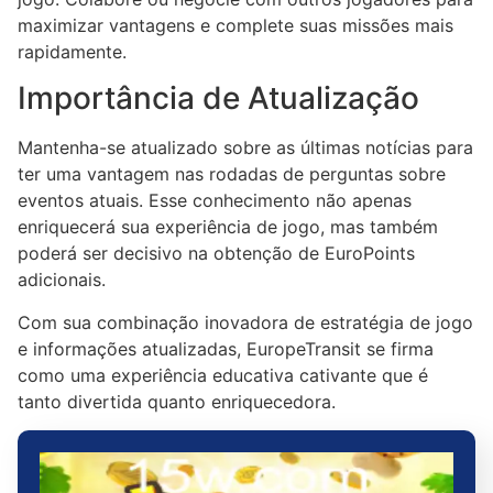
maximizar vantagens e complete suas missões mais
rapidamente.
Importância de Atualização
Mantenha-se atualizado sobre as últimas notícias para
ter uma vantagem nas rodadas de perguntas sobre
eventos atuais. Esse conhecimento não apenas
enriquecerá sua experiência de jogo, mas também
poderá ser decisivo na obtenção de EuroPoints
adicionais.
Com sua combinação inovadora de estratégia de jogo
e informações atualizadas, EuropeTransit se firma
como uma experiência educativa cativante que é
tanto divertida quanto enriquecedora.