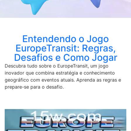
Entendendo o Jogo
EuropeTransit: Regras,
Desafios e Como Jogar
Descubra tudo sobre o EuropeTransit, um jogo
inovador que combina estratégia e conhecimento
geográfico com eventos atuais. Aprenda as regras e
prepare-se para o desafio.