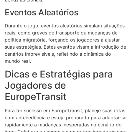
Eventos Aleatórios
Durante o jogo, eventos aleatórios simulam situações
reais, como greves de transporte ou mudanças de
política migratória, forçando os jogadores a ajustar
suas estratégias. Estes eventos visam a introdução de
cenários imprevisíveis, refletindo a dinâmica do
mundo real.
Dicas e Estratégias para
Jogadores de
EuropeTransit
Para ter sucesso em EuropeTransit, planeje suas rotas
com antecedência e esteja preparado para adaptar-se
rapidamente a mudanças inesperadas no cenário do
jogo. Colabore ou negocie com outros jogadores para