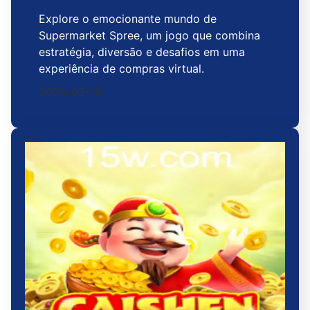
Explore o emocionante mundo de
Supermarket Spree, um jogo que combina
estratégia, diversão e desafios em uma
experiência de compras virtual.
2026-03-10