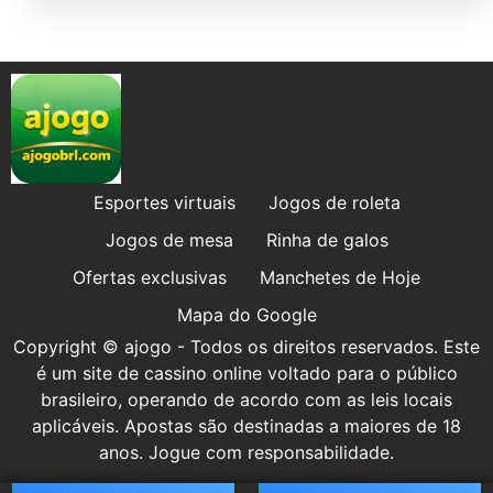
Esportes virtuais
Jogos de roleta
Jogos de mesa
Rinha de galos
Ofertas exclusivas
Manchetes de Hoje
Mapa do Google
Copyright © ajogo - Todos os direitos reservados. Este
é um site de cassino online voltado para o público
brasileiro, operando de acordo com as leis locais
aplicáveis. Apostas são destinadas a maiores de 18
anos. Jogue com responsabilidade.