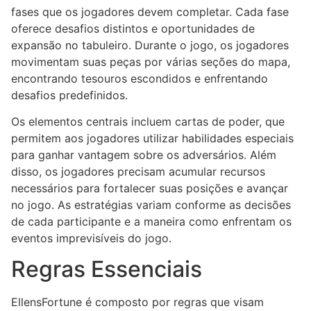
fases que os jogadores devem completar. Cada fase
oferece desafios distintos e oportunidades de
expansão no tabuleiro. Durante o jogo, os jogadores
movimentam suas peças por várias seções do mapa,
encontrando tesouros escondidos e enfrentando
desafios predefinidos.
Os elementos centrais incluem cartas de poder, que
permitem aos jogadores utilizar habilidades especiais
para ganhar vantagem sobre os adversários. Além
disso, os jogadores precisam acumular recursos
necessários para fortalecer suas posições e avançar
no jogo. As estratégias variam conforme as decisões
de cada participante e a maneira como enfrentam os
eventos imprevisíveis do jogo.
Regras Essenciais
EllensFortune é composto por regras que visam