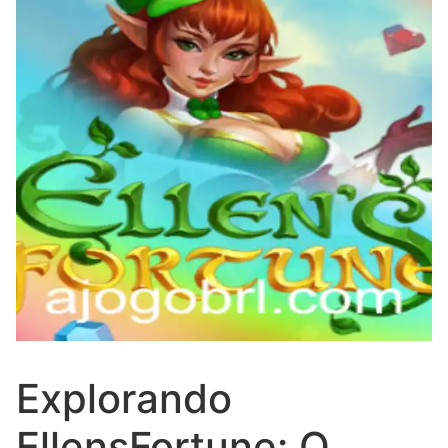
Explorando
EllensFortune: O