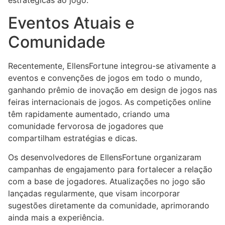
estratégicas ao jogo.
Eventos Atuais e
Comunidade
Recentemente, EllensFortune integrou-se ativamente a
eventos e convenções de jogos em todo o mundo,
ganhando prêmio de inovação em design de jogos nas
feiras internacionais de jogos. As competições online
têm rapidamente aumentado, criando uma
comunidade fervorosa de jogadores que
compartilham estratégias e dicas.
Os desenvolvedores de EllensFortune organizaram
campanhas de engajamento para fortalecer a relação
com a base de jogadores. Atualizações no jogo são
lançadas regularmente, que visam incorporar
sugestões diretamente da comunidade, aprimorando
ainda mais a experiência.