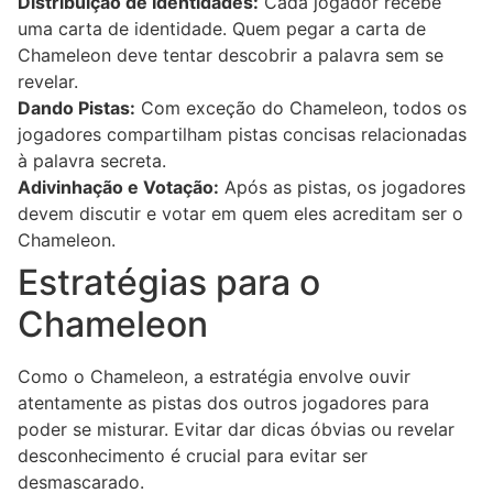
Distribuição de Identidades:
Cada jogador recebe
uma carta de identidade. Quem pegar a carta de
Chameleon deve tentar descobrir a palavra sem se
revelar.
Dando Pistas:
Com exceção do Chameleon, todos os
jogadores compartilham pistas concisas relacionadas
à palavra secreta.
Adivinhação e Votação:
Após as pistas, os jogadores
devem discutir e votar em quem eles acreditam ser o
Chameleon.
Estratégias para o
Chameleon
Como o Chameleon, a estratégia envolve ouvir
atentamente as pistas dos outros jogadores para
poder se misturar. Evitar dar dicas óbvias ou revelar
desconhecimento é crucial para evitar ser
desmascarado.