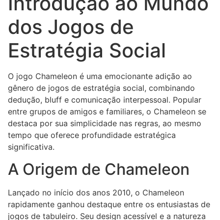
Introdução ao Mundo
dos Jogos de
Estratégia Social
O jogo Chameleon é uma emocionante adição ao
gênero de jogos de estratégia social, combinando
dedução, bluff e comunicação interpessoal. Popular
entre grupos de amigos e familiares, o Chameleon se
destaca por sua simplicidade nas regras, ao mesmo
tempo que oferece profundidade estratégica
significativa.
A Origem de Chameleon
Lançado no início dos anos 2010, o Chameleon
rapidamente ganhou destaque entre os entusiastas de
jogos de tabuleiro. Seu design acessível e a natureza