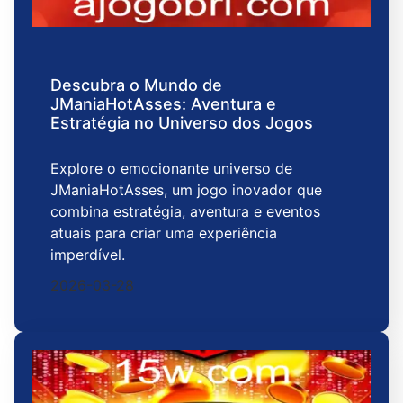
Descubra o Mundo de
JManiaHotAsses: Aventura e
Estratégia no Universo dos Jogos
Explore o emocionante universo de
JManiaHotAsses, um jogo inovador que
combina estratégia, aventura e eventos
atuais para criar uma experiência
imperdível.
2026-03-28