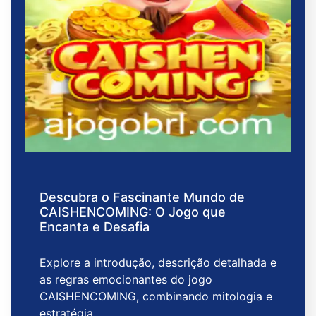
Descubra o Fascinante Mundo de
CAISHENCOMING: O Jogo que
Encanta e Desafia
Explore a introdução, descrição detalhada e
as regras emocionantes do jogo
CAISHENCOMING, combinando mitologia e
estratégia.