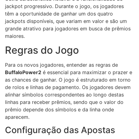
jackpot progressivo. Durante o jogo, os jogadores
têm a oportunidade de ganhar um dos quatro
jackpots disponíveis, que variam em valor e são um
grande atrativo para jogadores em busca de prêmios
maiores.
Regras do Jogo
Para os novos jogadores, entender as regras de
BuffaloPower2
é essencial para maximizar o prazer e
as chances de ganhar. O jogo é estruturado em torno
de rolos e linhas de pagamento. Os jogadores devem
alinhar símbolos correspondentes ao longo destas
linhas para receber prêmios, sendo que o valor do
prêmio depende dos símbolos e da linha onde
aparecem.
Configuração das Apostas