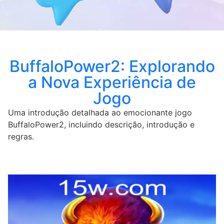
BuffaloPower2: Explorando
a Nova Experiência de
Jogo
Uma introdução detalhada ao emocionante jogo
BuffaloPower2, incluindo descrição, introdução e
regras.