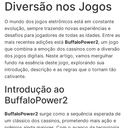
Diversão nos Jogos
O mundo dos jogos eletrônicos está em constante
evolução, sempre trazendo novas experiências e
desafios para jogadores de todas as idades. Entre as
mais recentes adições está
BuffaloPower2
, um jogo
que combina a emoção dos cassinos com a diversão
dos jogos digitais. Neste artigo, vamos mergulhar
fundo na essência deste jogo, explorando sua
introdução, descrição e as regras que o tornam tão
cativante.
Introdução ao
BuffaloPower2
BuffaloPower2
surge como a sequência esperada de
um clássico dos cassinos, prometendo mais ação e
prêmios ainda maiores. Com o avanço da tecnologia,