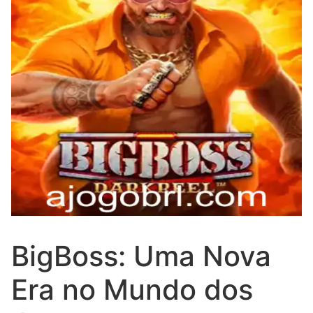
BigBoss: Uma Nova
Era no Mundo dos