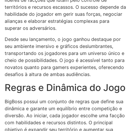
territórios e recursos escassos. O sucesso depende da
habilidade do jogador em gerir suas forças, negociar
alianças e elaborar estratégias complexas para
superar os adversários.
Desde seu lançamento, o jogo ganhou destaque por
seu ambiente imersivo e gráficos deslumbrantes,
transportando os jogadores para um universo único e
cheio de possibilidades. O jogo é acessível tanto para
novatos quanto para gamers experientes, oferecendo
desafios à altura de ambas audiências.
Regras e Dinâmica do Jogo
BigBoss possui um conjunto de regras que define sua
dinâmica e garante um equilíbrio entre competição e
diversão. Ao iniciar, cada jogador escolhe uma facção
com habilidades e recursos distintos. O principal
objetivo é expandir seu território e aumentar sua