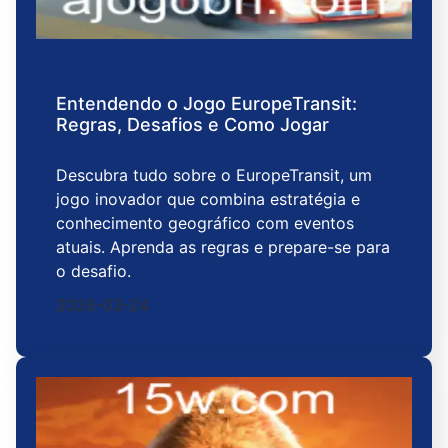
Entendendo o Jogo EuropeTransit:
Regras, Desafios e Como Jogar
Descubra tudo sobre o EuropeTransit, um
jogo inovador que combina estratégia e
conhecimento geográfico com eventos
atuais. Aprenda as regras e prepare-se para
o desafio.
2026-03-24